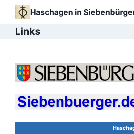
Zum
Haschagen in Siebenbürge
Inhalt
springen
Links
Haschag