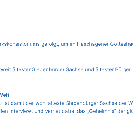
kskonsistoriums gefolgt, um im Haschagener Gotteshau
ltweit ältester Siebenbürger Sachse und ältester Bürger
Welt
d ist damit der wohl älteste Siebenbürger Sachse der Wel
dien interviewt und verriet dabei das „Geheimnis“ der g